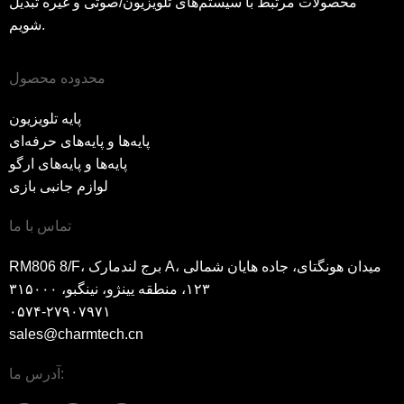
محصولات مرتبط با سیستم‌های تلویزیون/صوتی و غیره تبدیل
شویم.
محدوده محصول
پایه تلویزیون
پایه‌ها و پایه‌های حرفه‌ای
پایه‌ها و پایه‌های ارگو
لوازم جانبی بازی
تماس با ما
RM806 8/F، برج لندمارک A، میدان هونگتای، جاده هایان شمالی
۱۲۳، منطقه یینژو، نینگبو، ۳۱۵۰۰۰
۰۵۷۴-۲۷۹۰۷۹۷۱
sales@charmtech.cn
آدرس ما: