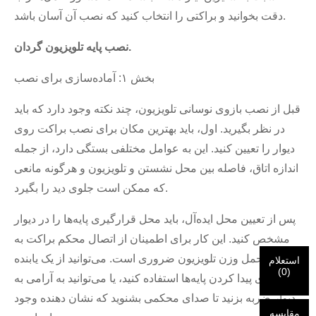
دقت بخوانید و براکتی را انتخاب کنید که نصب آن آسان باشد.
نصب پایه تلویزیون گردان.
بخش ۱: آماده‌سازی برای نصب
×
هویت خودت را انتخاب کن
قبل از نصب بازوی نوسانی تلویزیون، چند نکته وجود دارد که باید
×
در نظر بگیرید. اول، باید بهترین مکان برای نصب براکت روی
دیوار را تعیین کنید. این به عوامل مختلفی بستگی دارد، از جمله
×
هویت خود را تأیید کنید
اندازه اتاق، فاصله بین محل نشستن و تلویزیون و هرگونه مانعی
من هستم
که ممکن است جلوی دید را بگیرد.
مشتری CHARM
لطفاً آدرس ایمیل فعلی محل کار خود را در زیر وارد کنید تا تأیید
پس از تعیین محل ایده‌آل، باید محل قرارگیری پایه‌ها را در دیوار
شود که شما مشتری واقعی CHARM هستید.
مشخص کنید. این کار برای اطمینان از اتصال محکم براکت به
ما درخواست شما را دریافت کرده‌ایم و ...
تأیید
ارسالی شما
دیوار و تحمل وزن تلویزیون ضروری است. می‌توانید از یک یابنده
استعلام
من هستم
(
0
)
اطلاعات برای احراز هویت و مجوز. پس از
پایه برای پیدا کردن پایه‌ها استفاده کنید، یا می‌توانید به آرامی به
قبل از ارسال لطفا
همه را تأیید کنید
اطلاعات است
درست
اگر هویت شما تأیید شود، یک ایمیل اطلاع‌رسانی دریافت خواهید
بازدیدکننده جدید
ارسال
برگرد
است.
اطلاعات نادرست منجر به عدم موفقیت در ارسال مطالب
دیوار ضربه بزنید تا صدای محکمی بشنوید که نشان دهنده وجود
کرد.
خواهد شد.
مقایسه