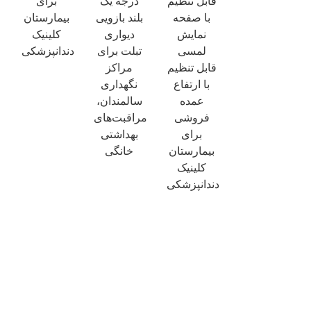
قابل تنظیم
درجه یک
برای
با صفحه
بلند بازویی
بیمارستان
نمایش
دیواری
کلینیک
لمسی
تبلت برای
دندانپزشکی
قابل تنظیم
مراکز
با ارتفاع
نگهداری
عمده
سالمندان،
فروشی
مراقبت‌های
برای
بهداشتی
×
بیمارستان
خانگی
ارسال درخواست
کلینیک
دندانپزشکی
×
هویت خودت را انتخاب کن
×