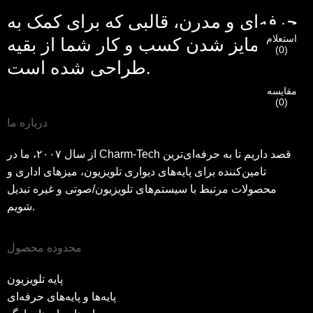
شود که شما مشتری واقعی CHARM هستید.
حرفه‌ای و مدرن، قالبی که برای کمک به
ما درخواست شما را دریافت کرده‌ایم و ...
تأیید
ارسالی شما
استعلام
متمایز شدن کسب و کار شما از بقیه
من هستم
(
0
)
اطلاعات برای احراز هویت و مجوز. پس از
قبل از ارسال لطفا
همه را تأیید کنید
اطلاعات است
درست
طراحی شده است.
اگر هویت شما تأیید شود، یک ایمیل اطلاع‌رسانی دریافت خواهید
بازدیدکننده جدید
ارسال
برگرد
است.
اطلاعات نادرست منجر به عدم موفقیت در ارسال مطالب
کرد.
خواهد شد.
مقایسه
(
0
)
درباره ما
ارسال
برگرد
از سال ۲۰۰۷، ما در Charm-Tech قصد داریم تا به حرفه‌ای‌ترین
تامین‌کننده برای پایه‌های دیواری تلویزیون، میزهای اداری و
محصولات مرتبط با سیستم‌های تلویزیون/صوتی و غیره تبدیل
شویم.
محدوده محصول
پایه تلویزیون
پایه‌ها و پایه‌های حرفه‌ای