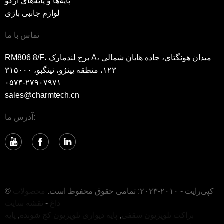
پایه‌ها و پایه‌های ارگو
لوازم جانبی بازی
تماس با ما
RM806 8/F، برج لندمارک A، میدان هونگتای، جاده هایان شمالی
۱۲۳، منطقه یینژو، نینگبو، ۳۱۵۰۰۰
۰۵۷۴-۲۷۹۰۷۹۷۱
sales@charmtech.cn
آدرس ما:
© کپی‌رایت - ۲۰۱۰-۲۰۲۳: تمامی حقوق محفوظ است.
محصولات
داغ
-
نقشه سایت
براکت تلویزیون سقفی
,
پایه دیواری تلویزیون کج شونده
,
پایه