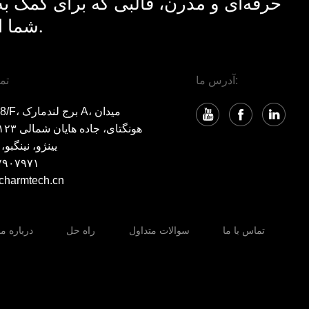
حرفه‌ای و مدرن، قالبی که برای کمک ب
شما از بقیه طراحی شده است.
آدرس ما:
تم
RM806 8/F، ب
یینژو، نینگبو، ۳۱۵۰۰۰
۷۹۰۷۹۷۱
charmtech.cn
تماس با ما
سوالات متداول
راه حل
درباره ما