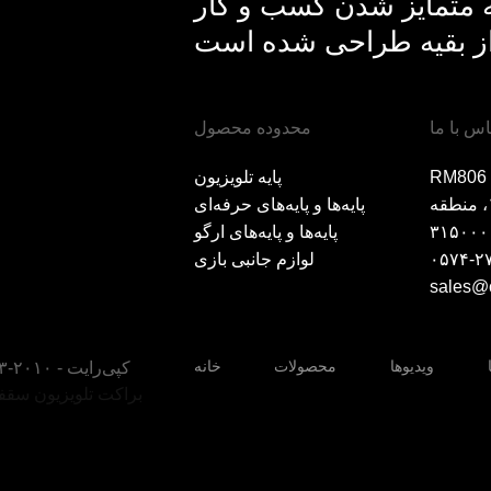
ه متمایز شدن کسب و کار
اس با ما
محدوده محصول
رج لندمارک A، میدان
پایه تلویزیون
هونگتای، جاده هایان شمالی ۱۲۳، منطقه
پایه‌ها و پایه‌های حرفه‌ای
پایه‌ها و پایه‌های ارگو
۰۵۷۴-۲
لوازم جانبی بازی
sales@
ویدیوها
محصولات
خانه
© کپی‌رایت - ۲۰۱۰-۲۰۲۳: تمامی حقوق محفوظ است.
براکت تلویزیون سق