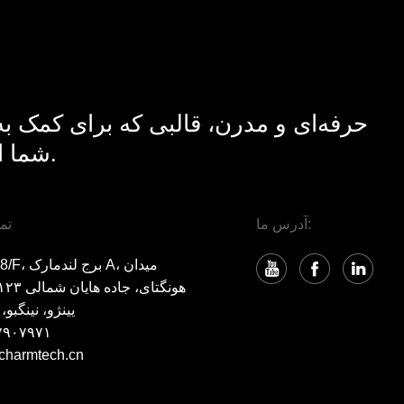
حرفه‌ای و مدرن، قالبی که برای کمک ب
شما از بقیه طراحی شده است.
آدرس ما:
تم
RM806 8/F، ب
یینژو، نینگبو، ۳۱۵۰۰۰
۷۹۰۷۹۷۱
charmtech.cn