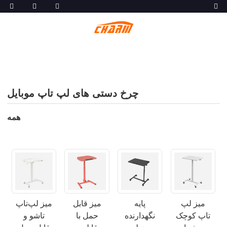
چرخ دستی های لپ تاپ موبایل
همه
میز لپ
پایه
میز قابل
میز لپ‌تاپ
تاپ کوچک
نگهدارنده
حمل با
تاشو و