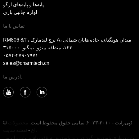
پایه‌ها و پایه‌های ارگو
لوازم جانبی بازی
تماس با ما
RM806 8/F، برج لندمارک A، میدان هونگتای، جاده هایان شمالی
۱۲۳، منطقه یینژو، نینگبو، ۳۱۵۰۰۰
۰۵۷۴-۲۷۹۰۷۹۷۱
sales@charmtech.cn
آدرس ما:
© کپی‌رایت - ۲۰۱۰-۲۰۲۳: تمامی حقوق محفوظ است.
محصولات
داغ
-
نقشه سایت
پایه دیواری تلویزیون گردان
,
پایه تلویزیون سقفی تاشو
,
پایه مانیتور
,