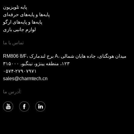
پایه تلویزیون
پایه‌ها و پایه‌های حرفه‌ای
پایه‌ها و پایه‌های ارگو
لوازم جانبی بازی
تماس با ما
RM806 8/F، برج لندمارک A، میدان هونگتای، جاده هایان شمالی
۱۲۳، منطقه یینژو، نینگبو، ۳۱۵۰۰۰
۰۵۷۴-۲۷۹۰۷۹۷۱
sales@charmtech.cn
آدرس ما: