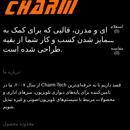
مشتری CHARM
لطفاً آدرس ایمیل فعلی محل کار خود را در زیر وارد کنید تا تأیید
شود که شما مشتری واقعی CHARM هستید.
ما درخواست شما را دریافت کرده‌ایم و ...
تأیید
ارسالی شما
استعلام
حرفه‌ای و مدرن، قالبی که برای کمک به
من هستم
(
0
)
اطلاعات برای احراز هویت و مجوز. پس از
قبل از ارسال لطفا
همه را تأیید کنید
اطلاعات است
درست
متمایز شدن کسب و کار شما از بقیه
اگر هویت شما تأیید شود، یک ایمیل اطلاع‌رسانی دریافت خواهید
بازدیدکننده جدید
ارسال
برگرد
است.
اطلاعات نادرست منجر به عدم موفقیت در ارسال مطالب
کرد.
طراحی شده است.
خواهد شد.
مقایسه
(
0
)
ارسال
برگرد
درباره ما
از سال ۲۰۰۷، ما در Charm-Tech قصد داریم تا به حرفه‌ای‌ترین
تامین‌کننده برای پایه‌های دیواری تلویزیون، میزهای اداری و
محصولات مرتبط با سیستم‌های تلویزیون/صوتی و غیره تبدیل
شویم.
محدوده محصول