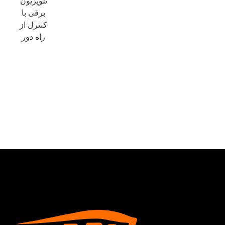
تلویزیون
برقی با
کنترل از
راه دور
×
ارسال درخواست
×
هویت خودت را انتخاب کن
×
×
هویت خود را تأیید کنید
من هستم