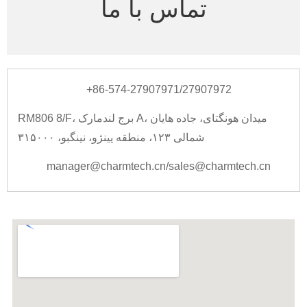
تماس با ما
‎+86-574-27907971/27907972‎
RM806 8/F، برج لندمارک A، میدان هونگتای، جاده هایان
شمالی ۱۲۳، منطقه یینژو، نینگبو، ۳۱۵۰۰۰
manager@charmtech.cn/sales@charmtech.cn