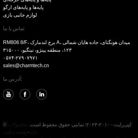
پایه‌ها و پایه‌های ارگو
لوازم جانبی بازی
تماس با ما
RM806 8/F، برج لندمارک A، میدان هونگتای، جاده هایان شمالی
۱۲۳، منطقه یینژو، نینگبو، ۳۱۵۰۰۰
۰۵۷۴-۲۷۹۰۷۹۷۱
sales@charmtech.cn
آدرس ما:
© کپی‌رایت - ۲۰۱۰-۲۰۲۳: تمامی حقوق محفوظ است.
محصولات
داغ
-
نقشه سایت