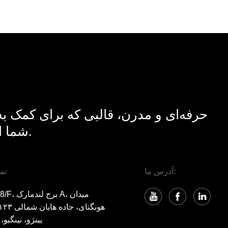
حرفه‌ای و مدرن، قالبی که برای کمک ب
شما از بقیه طراحی شده است.
آدرس ما:
تم
RM806 8/F، ب
یینژو، نینگبو، ۳۱۵۰۰۰