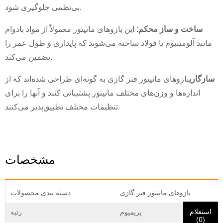
×
ارسال درخواست
بی‌نظمی جلوگیری شود.
ساخت و ساز محکم
: این بازوهای مانیتور معمولاً از مواد بادوام
مانند آلومینیوم یا فولاد ساخته می‌شوند که پایداری و طول عمر را
تضمین می‌کند.
سازگاری
بازوهای مانیتور فنر گازی به گونه‌ای طراحی شده‌اند که از
اندازه‌ها و وزن‌های مختلف مانیتور پشتیبانی کنند و آنها را برای
×
هویت خودت را انتخاب کن
تنظیمات مختلف تطبیق‌پذیر می‌کنند.
×
×
هویت خود را تأیید کنید
من هستم
مشخصات
مشتری CHARM
لطفاً آدرس ایمیل فعلی محل کار خود را در زیر وارد کنید تا تأیید
شود که شما مشتری واقعی CHARM هستید.
بازوهای مانیتور فنر گازی
دسته بندی محصولات
ما درخواست شما را دریافت کرده‌ایم و ...
تأیید
ارسالی شما
استعلام
پریمیوم
رتبه
من هستم
(
0
)
اطلاعات برای احراز هویت و مجوز. پس از