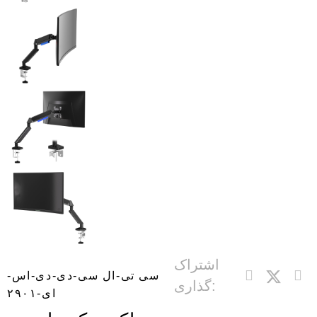
اشتراک
سی تی-ال سی-دی-دی-اس-
گذاری:
ای-۲۹۰۱