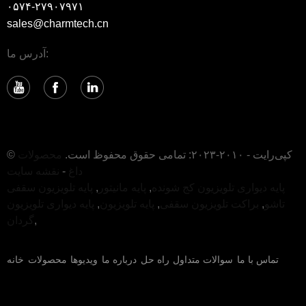
۰۵۷۴-۲۷۹۰۷۹۷۱
sales@charmtech.cn
آدرس ما:
© کپی‌رایت - ۲۰۱۰-۲۰۲۳: تمامی حقوق محفوظ است.
محصولات
داغ
-
نقشه سایت
پایه دیواری تلویزیون کج شونده
,
پایه مانیتور
,
پایه تلویزیون سقفی
تاشو
,
براکت تلویزیون سقفی
,
پایه تلویزیون
,
پایه دیواری تلویزیون
,
گردان
تماس با ما
سوالات متداول
راه حل
درباره ما
ویدیوها
محصولات
خانه