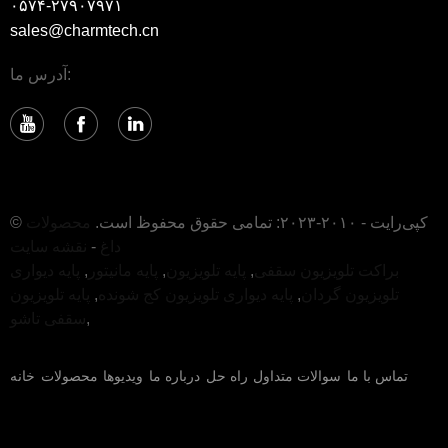
۰۵۷۴-۲۷۹۰۷۹۷۱
sales@charmtech.cn
آدرس ما:
© کپی‌رایت - ۲۰۱۰-۲۰۲۳: تمامی حقوق محفوظ است.
محصولات
داغ
-
نقشه سایت
براکت تلویزیون سقفی
,
پایه تلویزیون
,
پایه مانیتور
,
پایه دیواری
تلویزیون گردان
,
پایه دیواری تلویزیون کج شونده
,
پایه تلویزیون
,
سقفی تاشو
تماس با ما
سوالات متداول
راه حل
درباره ما
ویدیوها
محصولات
خانه