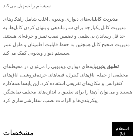
×
ارسال درخواست
سیستم را تسهیل می‌کند.
مدیریت کابل
پایه‌های دیواری ویدیویی اغلب شامل راهکارهای
مدیریت کابل یکپارچه برای سازماندهی و پنهان کردن کابل‌ها، به
حداقل رساندن بی‌نظمی و تضمین نصب تمیز و حرفه‌ای هستند.
مدیریت صحیح کابل همچنین به حفظ قابلیت اطمینان و طول عمر
سیستم دیوار ویدیویی کمک می‌کند.
×
هویت خودت را انتخاب کن
تطبیق پذیری
پایه‌های دیواری ویدیویی را می‌توان در محیط‌های
×
مختلفی از جمله اتاق‌های کنترل، فضاهای خرده‌فروشی، اتاق‌های
×
هویت خود را تأیید کنید
کنفرانس و مکان‌های تفریحی استفاده کرد. این پایه‌ها همه‌کاره
هستند و می‌توان آن‌ها را برای تطبیق با اندازه‌های مختلف نمایشگر،
من هستم
پیکربندی‌ها و الزامات نصب، سفارشی‌سازی کرد.
مشتری CHARM
لطفاً آدرس ایمیل فعلی محل کار خود را در زیر وارد کنید تا تأیید
شود که شما مشتری واقعی CHARM هستید.
ما درخواست شما را دریافت کرده‌ایم و ...
تأیید
ارسالی شما
استعلام
مشخصات
من هستم
(
0
)
اطلاعات برای احراز هویت و مجوز. پس از