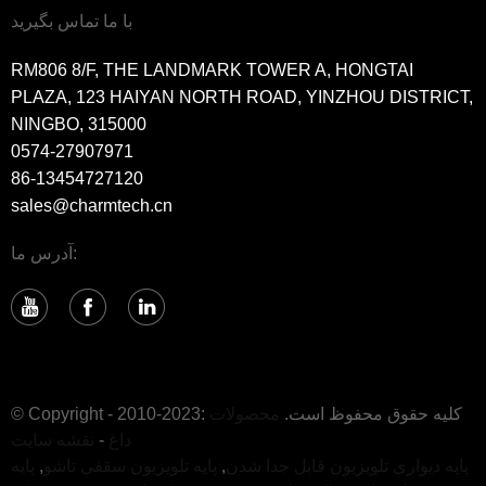
با ما تماس بگیرید
RM806 8/F, THE LANDMARK TOWER A, HONGTAI
PLAZA, 123 HAIYAN NORTH ROAD, YINZHOU DISTRICT,
NINGBO, 315000
0574-27907971
86-13454727120
sales@charmtech.cn
آدرس ما:
© Copyright - 2010-2023: کلیه حقوق محفوظ است.
محصولات
داغ
-
نقشه سایت
پایه دیواری تلویزیون قابل جدا شدن
,
پایه تلویزیون سقفی تاشو
,
پایه