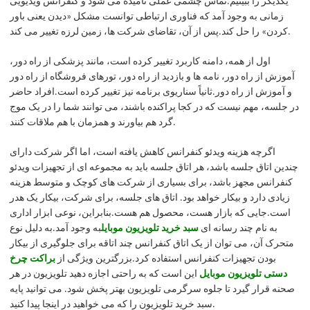
یکدیگر را ببینیم.تماس چشمی عملی نامیده می شود و کنفرانس ویدیویی
زمانی به وجود آمد که فناوری ارتباطی توانست مشکل «دیدن یعنی باور
کردن» را حل کند.پس از آن، تقاضای شرکت ها، زمین لرزه تغییر می کند.
اول از همه، دامنه کاربرد تغییر کرده است، مانند پزشکی از راه دور،
آموزش از راه دور، نامه ها و بازدید از راه دور، تورهای فروشگاه از راه دور
و آموزش از راه دور.ثانیاً سناریوی برنامه نیز تغییر کرده است.افراد حاضر
در جلسه، مهم نیست که در کجا پراکنده باشند، می توانند شما را در یک موج
گرد هم بیاورند و همزمان با هم ملاقات کنند.
اگرچه هزینه ویدئو کنفرانس کاهش یافته است، اما اگر شرکت دارای
چندین اتاق جلسه باشد، هر اتاق جلسه باید به مجموعه ای از تجهیزات ویدئو
کنفرانس مجهز باشد، برای بسیاری از شرکت های کوچک و متوسط ​​هزینه
زیادی دارد و بیکار خواهد بود. اتاق های جلسه، برای شرکت، بیکار یک هدر
است.جایی که بازار هست، محصول هم هست.بنابراین، نوعی ابزار اداری
به نام چند رسانه ای
سبد خرید تلویزیون موبایل
به وجود آمد.به دلیل نوع
متحرک آن، می توان از یک اتاق کنفرانس چند اتاقه برای جلوگیری از بیکار
بودن تجهیزات کنفرانس استفاده کرد.بزرگترین ویژگی از
براکت چرخ
دستی تلویزیون موبایل
این است که به راحتی اجازه دهید تلویزیون در هر
صحنه قرار گیرد تا جلوه سرگرمی تلویزیون بهتر پخش شود. می توانید پایه
سبد خرید تلویزیون را که می خواهید در اینجا پیدا کنید.