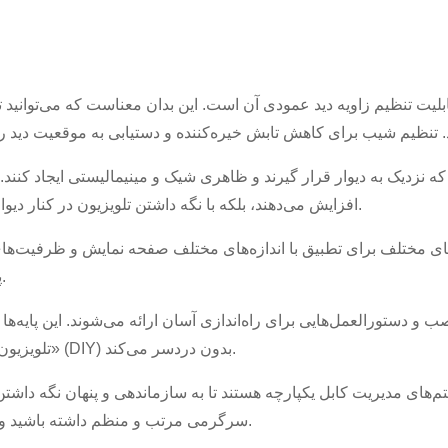
×
ه نزدیک به دیوار قرار گیرند و ظاهری شیک و مینیمالیستی ایجاد کنند. 
×
افزایش می‌دهند، بلکه با نگه داشتن تلویزیون در کنار دیوار در مواقع عدم استفاده، به صرفه‌جویی در فضا نیز کمک می‌کنند.
هویت خود را تأیید کنید
×
هویت خودت را انتخاب کن
ه‌های مختلف برای تطبیق با اندازه‌های مختلف صفحه نمایش و ظرفیت‌ها
پایه‌ای که با مشخصات تلویزیون شما سازگار باشد، ضروری است.
لطفاً آدرس ایمیل فعلی محل کار خود را در زیر وارد کنید تا تأیید شود که
شما مشتری واقعی CHARM هستید.
صب و دستورالعمل‌هایی برای راه‌اندازی آسان ارائه می‌شوند. این پایه‌
من هستم
من هستم
تلویزیون‌ها سازگار است و نصب را برای علاقه‌مندان به «خودت انجام بده» (DIY) بدون دردسر می‌کند.
بازدیدکننده جدید
مشتری CHARM
ما درخواست شما را دریافت کرده‌ایم و ...
تأیید
ارسالی شما
م‌های مدیریت کابل یکپارچه هستند تا به سازماندهی و پنهان نگه داشتن
اطلاعات برای احراز هویت و مجوز. پس از
ارسال
برگرد
قبل از ارسال لطفا
همه را تأیید کنید
اطلاعات است
درست است.
اطلاعات
اگر هویت شما تأیید شود، یک ایمیل اطلاع‌رسانی دریافت خواهید کرد.
سرگرمی مرتب و منظم داشته باشید و در عین حال خطر گیر کردن و گره خوردن کابل‌ها را کاهش دهید.
نادرست منجر به عدم موفقیت در ارسال مطالب خواهد شد.