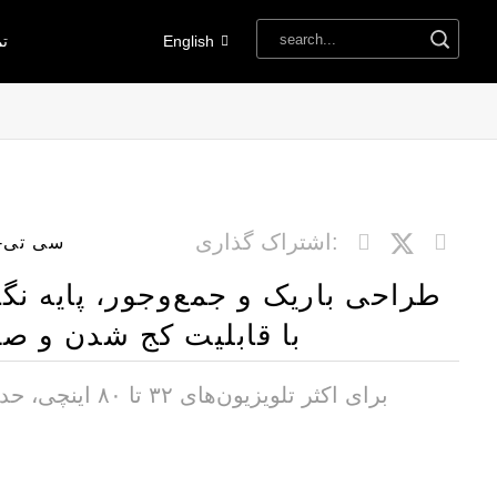
English
تم
اشتراک گذاری:
سی تی-پی ال
طراحی باریک و جمع‌وجور، پایه نگه
با قابلیت کج شدن و صر