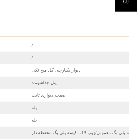
(
0
)
/
/
دیوار یکپارچه، گل میخ تکی
پنل جداشونده
صفحه دیواری ثابت
بله
بله
کیسه پلی بگ معمولی/زیپ لاک، کیسه پلی بگ محفظه دار