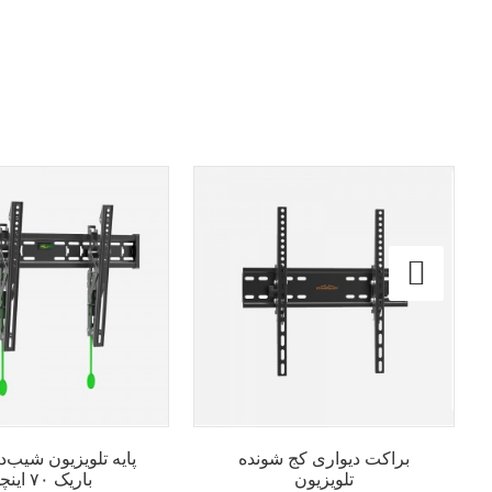
براکت دیواری کج شونده
پایه تلویزیون شیب‌د
تلویزیون
باریک ۷۰ اینچی