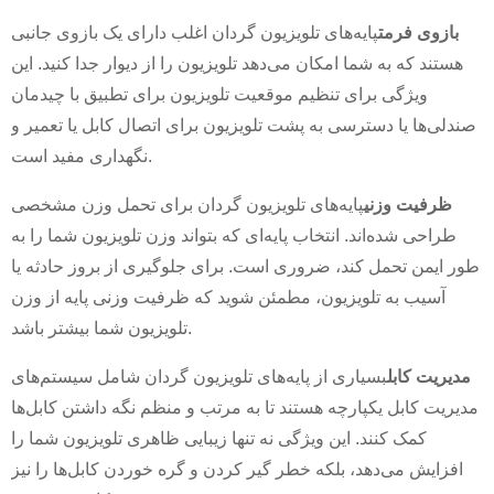
بازوی فرمت
پایه‌های تلویزیون گردان اغلب دارای یک بازوی جانبی
×
هستند که به شما امکان می‌دهد تلویزیون را از دیوار جدا کنید. این
ارسال درخواست
ویژگی برای تنظیم موقعیت تلویزیون برای تطبیق با چیدمان
صندلی‌ها یا دسترسی به پشت تلویزیون برای اتصال کابل یا تعمیر و
نگهداری مفید است.
ظرفیت وزنی
پایه‌های تلویزیون گردان برای تحمل وزن مشخصی
طراحی شده‌اند. انتخاب پایه‌ای که بتواند وزن تلویزیون شما را به
طور ایمن تحمل کند، ضروری است. برای جلوگیری از بروز حادثه یا
×
هویت خودت را انتخاب کن
آسیب به تلویزیون، مطمئن شوید که ظرفیت وزنی پایه از وزن
×
تلویزیون شما بیشتر باشد.
×
هویت خود را تأیید کنید
مدیریت کابل
بسیاری از پایه‌های تلویزیون گردان شامل سیستم‌های
من هستم
مدیریت کابل یکپارچه هستند تا به مرتب و منظم نگه داشتن کابل‌ها
مشتری CHARM
کمک کنند. این ویژگی نه تنها زیبایی ظاهری تلویزیون شما را
لطفاً آدرس ایمیل فعلی محل کار خود را در زیر وارد کنید تا تأیید
شود که شما مشتری واقعی CHARM هستید.
افزایش می‌دهد، بلکه خطر گیر کردن و گره خوردن کابل‌ها را نیز