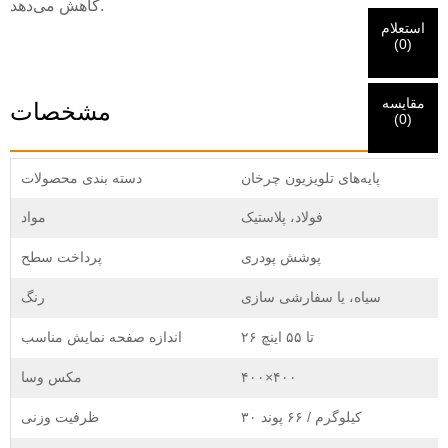
کاهش می‌دهد.
ما درخواست شما را دریافت کرده‌ایم و ...
تأیید
ارسالی شما
استعلام
من هستم
(
0
)
اطلاعات برای احراز هویت و مجوز. پس از
قبل از ارسال لطفا
همه را تأیید کنید
اطلاعات است
درست
اگر هویت شما تأیید شود، یک ایمیل اطلاع‌رسانی دریافت خواهید
بازدیدکننده جدید
ارسال
برگرد
است.
اطلاعات نادرست منجر به عدم موفقیت در ارسال مطالب
کرد.
خواهد شد.
مقایسه
مشخصات
(
0
)
ارسال
برگرد
پایه‌های تلویزیون چرخان
دسته بندی محصولات
فولاد، پلاستیک
مواد
پوشش پودری
پرداخت سطح
سیاه، یا سفارشی سازی
رنگ
۲۶ تا ۵۵ اینچ
اندازه صفحه نمایش مناسب
۴۰۰×۴۰۰
مکس وسا
۳۰ کیلوگرم / ۶۶ پوند
ظرفیت وزنی