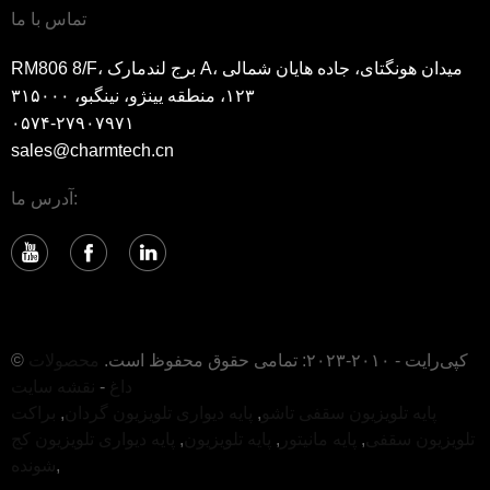
تماس با ما
RM806 8/F، برج لندمارک A، میدان هونگتای، جاده هایان شمالی
۱۲۳، منطقه یینژو، نینگبو، ۳۱۵۰۰۰
۰۵۷۴-۲۷۹۰۷۹۷۱
sales@charmtech.cn
آدرس ما:
© کپی‌رایت - ۲۰۱۰-۲۰۲۳: تمامی حقوق محفوظ است.
محصولات
داغ
-
نقشه سایت
پایه تلویزیون سقفی تاشو
,
پایه دیواری تلویزیون گردان
,
براکت
تلویزیون سقفی
,
پایه مانیتور
,
پایه تلویزیون
,
پایه دیواری تلویزیون کج
,
شونده