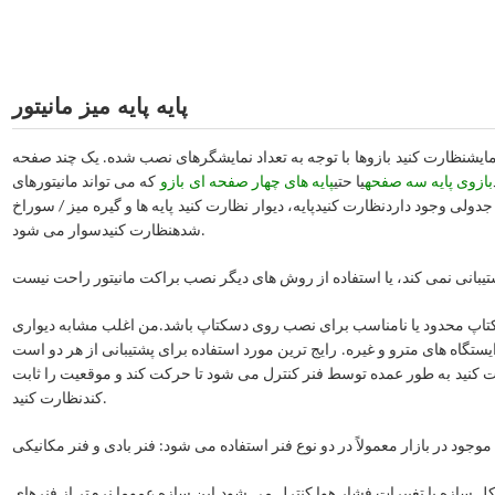
پایه پایه میز مانیتور
مایش
نظارت کنید
بازوها
با توجه به تعداد نمایشگرهای نصب شده. یک چند صفحه
بازوی پایه سه صفحه
یا حتی
پایه های چهار صفحه ای
بازو
که می تواند مانیتورهای
 جدولی وجود دارد
نظارت کنید
پایه، دیوار
نظارت کنید
پایه ها و گیره میز / سوراخ
سوار می شود.
شده
نظارت کنید
کتاپ محدود یا نامناسب برای نصب روی دسکتاپ باشد.من اغلب مشابه دیواری
ایستگاه های مترو و غیره.
رایج ترین مورد استفاده برای پشتیبانی از هر دو است
 کنید
به طور عمده توسط فنر کنترل می شود تا حرکت کند و موقعیت را ثابت
.
کند
نظارت کنید
کل سازه با تغییرات فشار هوا کنترل می شود.این سازه عموما نرم‌تر از فنرهای