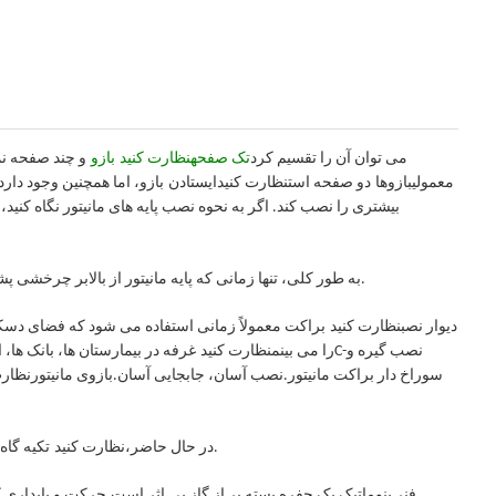
می توان آن را تقسیم کرد
تک صفحه
نظارت کنید
بازو
و چند صفحه ن
معمولی
بازوها
دو صفحه است
نظارت کنید
ایستادن
بازو
، اما همچنین وجود دارد
بیشتری را نصب کند. اگر به نحوه نصب پایه های مانیتور نگاه کنید،
به طور کلی، تنها زمانی که پایه مانیتور از بالابر چرخشی پشتیبانی نمی کند، یا استفاده از روش های دیگر نصب براکت مانیتور راحت نیست.
دیوار نصب
نظارت کنید
براکت معمولاً زمانی استفاده می شود که فضای دس
نصب گیره و
C-
را می بینم
نظارت کنید
غرفه در بیمارستان ها، بانک ها، 
سوراخ دار براکت مانیتور.نصب آسان، جابجایی آسان.بازوی مانیتور
نظارت
تکیه گاه موجود در بازار معمولاً در دو نوع فنر استفاده می شود: فنر بادی و فنر مکانیکی.
در حال حاضر،
نظارت کنید
فنر پنوماتیک یک حفره بسته پر از گاز بی اثر است.حرکت و پایداری 