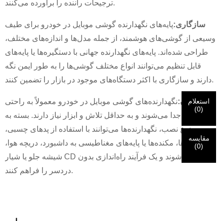
×
ترجیحات راننده را برآورده می‌کنند.
×
سازگاری:
پایه‌های نگهدارنده گوشی موبایل در خودرو برای طیف
هویت خود را تأیید کنید
وسیعی از گوشی‌های هوشمند، از جمله مدل‌ها و اندازه‌های مختلف،
من هستم
طراحی شده‌اند. پایه‌های نگهدارنده جهانی با دستگیره‌ها یا پایه‌های
مشتری CHARM
لطفاً آدرس ایمیل فعلی محل کار خود را در زیر وارد کنید تا تأیید
قابل تنظیم می‌توانند انواع مختلف گوشی‌ها را به طور ایمن نگه
شود که شما مشتری واقعی CHARM هستید.
دارند و سازگاری با اکثر دستگاه‌های موجود در بازار را تضمین کنند.
ما درخواست شما را دریافت کرده‌ایم و ...
تأیید
ارسالی شما
استعلام
نصب آسان:
نگهدارنده‌های گوشی موبایل در خودرو معمولاً به راحتی
من هستم
(
0
)
اطلاعات برای احراز هویت و مجوز. پس از
نصب و جدا می‌شوند و به حداقل تلاش و ابزار نیاز دارند. بسته به
قبل از ارسال لطفا
همه را تأیید کنید
اطلاعات است
درست
اگر هویت شما تأیید شود، یک ایمیل اطلاع‌رسانی دریافت خواهید
بازدیدکننده جدید
ارسال
برگرد
است.
اطلاعات نادرست منجر به عدم موفقیت در ارسال مطالب
نوع نصب، نگهدارنده‌ها می‌توانند با استفاده از پدهای چسبی،
کرد.
خواهد شد.
مقایسه
گیره‌ها، مکنده‌ها یا پایه‌های مغناطیسی به داشبورد، دریچه هوا،
(
0
)
شیشه جلو یا شیار CD متصل شوند و یک فرآیند راه‌اندازی بدون
ارسال
برگرد
دردسر را فراهم کنند.