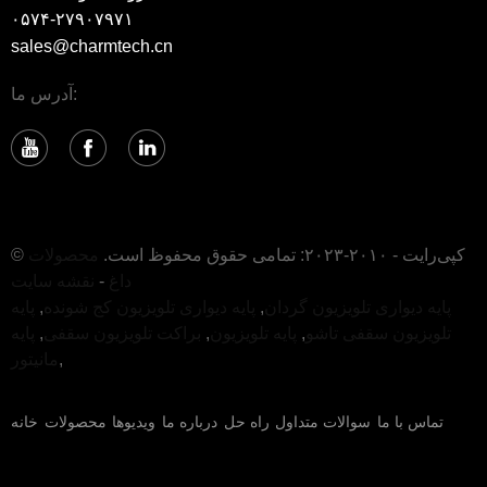
۰۵۷۴-۲۷۹۰۷۹۷۱
sales@charmtech.cn
آدرس ما:
© کپی‌رایت - ۲۰۱۰-۲۰۲۳: تمامی حقوق محفوظ است.
محصولات
داغ
-
نقشه سایت
پایه دیواری تلویزیون گردان
,
پایه دیواری تلویزیون کج شونده
,
پایه
تلویزیون سقفی تاشو
,
پایه تلویزیون
,
براکت تلویزیون سقفی
,
پایه
,
مانیتور
تماس با ما
سوالات متداول
راه حل
درباره ما
ویدیوها
محصولات
خانه