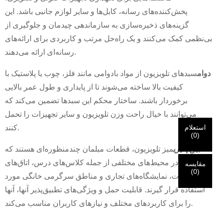
پخش‌کننده‌های رسانه، کابل‌ها و سایر لوازم جانبی باشد. این
×
هویت خودت را انتخاب کن
گزینه‌های ذخیره‌سازی به سازماندهی چیدمان و جلوگیری از
×
بی‌نظمی کمک می‌کنند و یک راه‌حل مرتب و کاربردی برای ارائه‌های
×
رسانه‌ای ارائه می‌دهند.
هویت خود را تأیید کنید
من هستم
دوام
سبدهای تلویزیون از مواد بادوامی مانند فلز، چوب یا پلاستیک با
مشتری CHARM
کیفیت بالا ساخته می‌شوند تا از پایداری و طول عمر بالایی
لطفاً آدرس ایمیل فعلی محل کار خود را در زیر وارد کنید تا تأیید
برخوردار باشند. ساختار محکم این سبدها تضمین می‌کند که
شود که شما مشتری واقعی CHARM هستید.
می‌توانند با خیال راحت وزن تلویزیون و سایر تجهیزات را تحمل
ما درخواست شما را دریافت کرده‌ایم و ...
تأیید
ارسالی شما
استعلام
کنند.
من هستم
(
0
)
اطلاعات برای احراز هویت و مجوز. پس از
قبل از ارسال لطفا
همه را تأیید کنید
اطلاعات است
درست
اگر هویت شما تأیید شود، یک ایمیل اطلاع‌رسانی دریافت خواهید
بازدیدکننده جدید
تطبیق پذیری
میز تلویزیون، قطعات مبلمان چندمنظوره‌ای هستند که
ارسال
برگرد
است.
اطلاعات نادرست منجر به عدم موفقیت در ارسال مطالب
کرد.
می‌توانند در محیط‌های مختلفی از جمله کلاس‌های درس، اتاق‌های
خواهد شد.
مقایسه
(
0
)
جلسات، نمایشگاه‌های تجاری و مناطق سرگرمی خانگی مورد
استفاده قرار گیرند. قابلیت حمل و ویژگی‌های تطبیق‌پذیر آنها، آنها
ارسال
برگرد
را برای کاربردهای مختلف و نیازهای کاربران مناسب می‌کند.