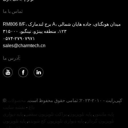
تماس با ما
RM806 8/F، برج لندمارک A، میدان هونگتای، جاده هایان شمالی
۱۲۳، منطقه یینژو، نینگبو، ۳۱۵۰۰۰
۰۵۷۴-۲۷۹۰۷۹۷۱
sales@charmtech.cn
آدرس ما:
© کپی‌رایت - ۲۰۱۰-۲۰۲۳: تمامی حقوق محفوظ است.
محصولات
داغ
-
نقشه سایت
پایه مانیتور
,
پایه تلویزیون
,
براکت تلویزیون سقفی
,
پایه دیواری
تلویزیون گردان
,
پایه دیواری تلویزیون کج شونده
,
پایه تلویزیون
,
سقفی تاشو